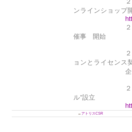
２
ンラインショップ
ht
２
催事 開始
２
ョンとライセンス
企画・ディレ
２
ル”設立
ht
←
アトリスCSR