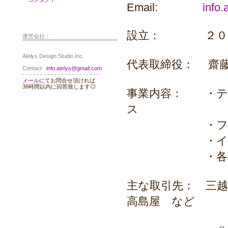
Email:
info
設立： ２０１
運営会社：
Atelys Design Studio Inc.
代表取締役： 齋
Contact :
info.atelys@gmail.com
- - - - - - - - - - - - - - - - - - - - - -
メール
にてお問合せ頂ければ
36時間以内に回答致します◎
事業内容： ・テ
ス
・ファッショ
・インテリア
・各種デザイン
主な取引先： 三越
高島屋 など