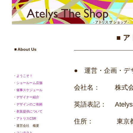
■ 
■ About Us
● 運営・企画・デ
・
ようこそ！
・
ショールーム店舗
会社名： 株式会
・
催事スケジュール
・
デザイナー紹介
英語表記： Atelys Des
・
デザインのご依頼
・
衣装提供について
・
アトリスCSR
住所： 東京都港
・運営会社 概要
・
コンタクト